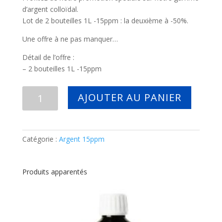
d’argent colloïdal.
Lot de 2 bouteilles 1L -15ppm : la deuxième à -50%.
Une offre à ne pas manquer…
Détail de l’offre :
– 2 bouteilles 1L -15ppm
quantité
AJOUTER AU PANIER
de
Lot
de
2
Catégorie :
Argent 15ppm
bouteilles
1L
-15ppm
Produits apparentés