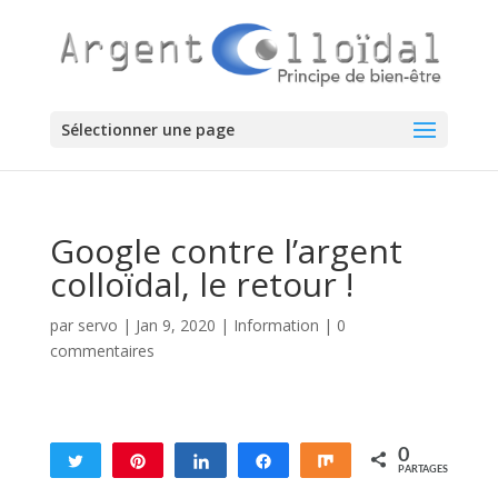
Sélectionner une page
Google contre l’argent
colloïdal, le retour !
par
servo
|
Jan 9, 2020
|
Information
|
0
commentaires
0
Tweetez
Enregistrer
Partagez
Partagez
Partagez
PARTAGES