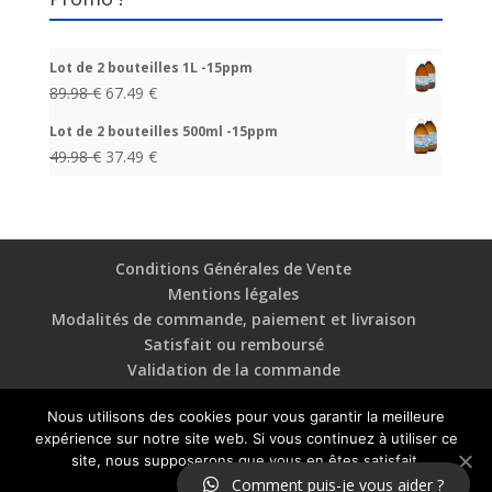
Lot de 2 bouteilles 1L -15ppm
89.98
€
67.49
€
Lot de 2 bouteilles 500ml -15ppm
49.98
€
37.49
€
Conditions Générales de Vente
Mentions légales
Modalités de commande, paiement et livraison
Satisfait ou remboursé
Validation de la commande
Nous utilisons des cookies pour vous garantir la meilleure
COPYRIGHT © 2009-2020 | ACHETERARGENTCOLLOIDAL.COM
expérience sur notre site web. Si vous continuez à utiliser ce
BOUTIQUE EN LIGNE D'
ARGENT COLLOIDAL
| TOUT DROIT
site, nous supposerons que vous en êtes satisfait.
RÉSERVÉ. LIENS UTILES :
HUILE DE SERPENT
/
MIEL DE NIGELLE
/
Comment puis-je vous aider ?