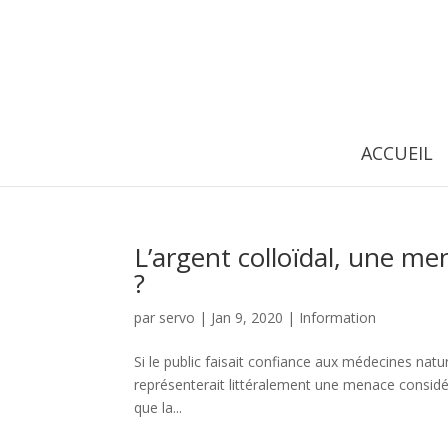
ACCUEIL
L’argent colloïdal, une m
?
par
servo
|
Jan 9, 2020
|
Information
Si le public faisait confiance aux médecines naturel
représenterait littéralement une menace considér
que la...