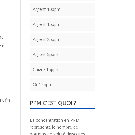
Argent 10ppm
Argent 15ppm
oe
Argent 25ppm
cg
Argent 5ppm
Cuivre 15ppm
Or 15ppm
nt fin
PPM C’EST QUOI ?
La concentration en PPM
représente le nombre de
portions de soluté dissoutes