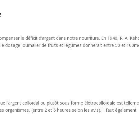
e
compenser le déficit d’argent dans notre nourriture. En 1940, R. A. Keh
le dosage journalier de fruits et légumes donnerait entre 50 et 100m
que l’argent colloïdal ou plutôt sous forme életrocolloïdale est telleme
es organismes, (entre 2 et 6 heures selon les avis). Il faut également